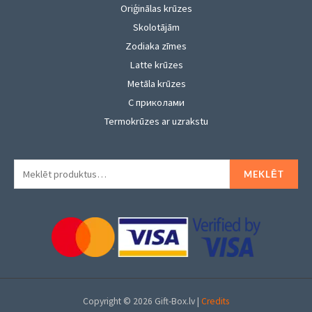
Oriģinālas krūzes
Skolotājām
Zodiaka zīmes
Latte krūzes
Metāla krūzes
С приколами
Termokrūzes ar uzrakstu
Meklēt:
MEKLĒT
Copyright © 2026 Gift-Box.lv |
Credits