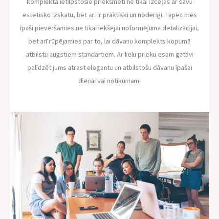
komplektā ietilpstošie priekšmeti ne tikai izceļas ar savu
estētisko izskatu, bet arī ir praktiski un noderīgi. Tāpēc mēs
īpaši pievēršamies ne tikai iekšējai noformējuma detalizācijai,
bet arī rūpējamies par to, lai dāvanu komplekts kopumā
atbilstu augstiem standartiem. Ar lielu prieku esam gatavi
palīdzēt jums atrast elegantu un atbilstošu dāvanu īpašai
dienai vai notikumam!