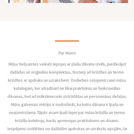
Par Mums
Mūsu tiešsaistes veikals lepojas ar plašu dāvanu izvēli, piedāvājot
dažādus un oriģinālus komplektus, tostarp arī krūzītes un termo
krūzītes ar apdruku un uzrakstiem. Dodieties ceļojumā cauri mūsu
katalogam, kur atradīsiet ne tikai praktiskas un funkcionālas
dāvanas, bet arī mākslinieciski izstrādātas un personiskas detaļas.
Mūsu galvenais mērķis ir nodrošināt, ka katra dāvana ir īpaša un
neaizmirstama. Tāpēc esam īpaši lepni par mūsu krūzīšu un termo
krūzīšu kolekciju, kurās apvienojas praktiskums un dizains.
Iespējams izvēlēties no dažādām apdrukas un uzrakstu opcijām, lai