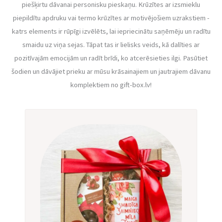
piešķirtu dāvanai personisku pieskaņu. Krūzītes ar izsmieklu
piepildītu apdruku vai termo krūzītes ar motivējošiem uzrakstiem -
katrs elements ir rūpīgi izvēlēts, lai iepriecinātu saņēmēju un radītu
smaidu uz viņa sejas. Tāpat tas ir lielisks veids, kā dalīties ar
pozitīvajām emocijām un radīt brīdi, ko atcerēsieties ilgi. Pasūtiet
šodien un dāvājiet prieku ar mūsu krāsainajiem un jautrajiem dāvanu
komplektiem no gift-box.lv!