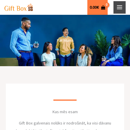
Skip
0.00
€
to
content
Par Mums
Kas mēs esam
Gift Box galvenais nolūks ir nodrošināt, ka visi dāvanu