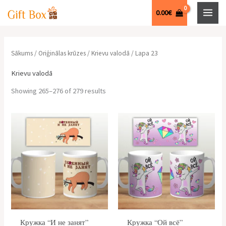
Sorted
Skip
M
by
0.00
€
price:
to
e
i
a
low
to
content
k
n
k
high
l
.
s
Sākums
/
Oriģinālas krūzes
/
Krievu valodā
/ Lapa 23
ē
c
.
Krievu valodā
t
e
c
Showing 265–276 of 279 results
:
n
e
a
n
a
Кружка “И не занят”
Кружка “Ой всё”