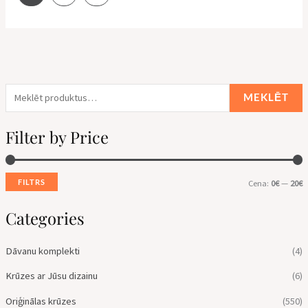
MEKLĒT
Filter by Price
FILTRS
Cena:
0€
—
20€
Categories
Dāvanu komplekti
(4)
Krūzes ar Jūsu dizainu
(6)
Oriģinālas krūzes
(550)