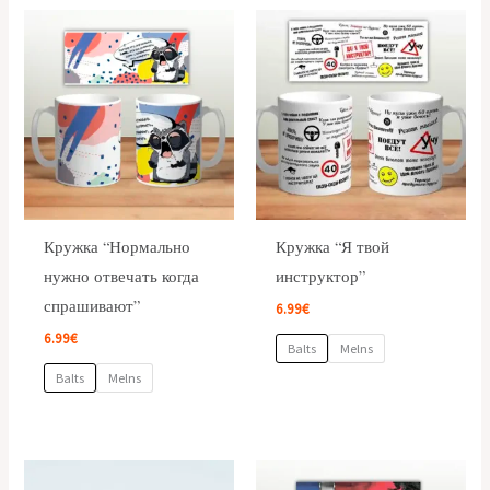
Кружка “Нормально
Кружка “Я твой
нужно отвечать когда
инструктор”
спрашивают”
6.99
€
6.99
€
Balts
Melns
Balts
Melns