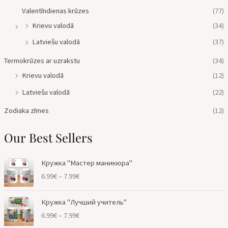
Valentīndienas krūzes
(77)
Krievu valodā
(34)
Latviešu valodā
(37)
Termokrūzes ar uzrakstu
(34)
Krievu valodā
(12)
Latviešu valodā
(22)
Zodiaka zīmes
(12)
Our Best Sellers
P
Кружка "Мастер маникюра"
r
6.99
€
–
7.99
€
i
c
P
e
Кружка "Лучший учитель"
r
r
6.99
€
–
7.99
€
i
a