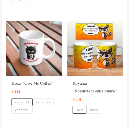
Krūze “Give Me Coffee”
Кружка
“Хранительница очага”
6.99
€
6.99
€
Variants 1
Variants 2
Variants 3
Balts
Melns