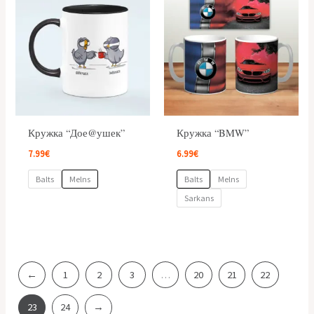
Кружка “Дое@ушек”
Кружка “BMW”
7.99
€
6.99
€
Balts
Melns
Balts
Melns
Sarkans
←
1
2
3
…
20
21
22
23
24
→