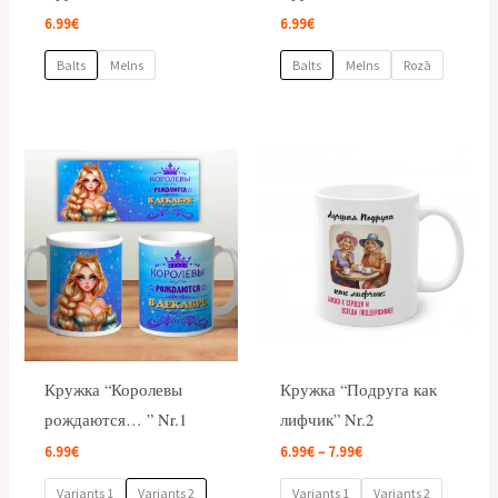
6.99
€
6.99
€
Balts
Melns
Balts
Melns
Rozā
Price
range:
6.99€
through
7.99€
Кружка “Королевы
Кружка “Подруга как
рождаются… ” Nr.1
лифчик” Nr.2
6.99
€
6.99
€
–
7.99
€
Variants 1
Variants 2
Variants 1
Variants 2