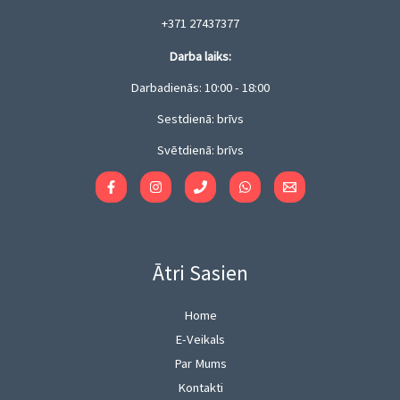
h
g
9
9
r
+371 27437377
h
€
9
o
7
t
€
Darba laiks:
u
.
h
g
9
Darbadienās: 10:00 - 18:00
r
h
9
o
7
Sestdienā: brīvs
€
u
.
g
Svētdienā: brīvs
9
h
9
7
€
.
9
9
€
Ātri Sasien
Home
E-Veikals
Par Mums
Kontakti