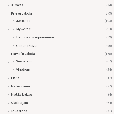
8. Marts
(34)
Krievu valodā
(279)
Женское
(103)
Мужское
(93)
Персонализированные
(19)
С приколами
(96)
Latviešu valodā
(178)
Sievietēm
(67)
Vīriešiem
(54)
LĪGO
(7)
Mātes diena
(77)
Metāla krūzes
(4)
Skolotājām
(64)
Tēva diena
(71)