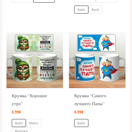
Balts
Rozā
Кружка “Хорошее
Кружка “Самого
утро”
лучшего Папы”
6.99
€
6.99
€
Balts
Melns
Balts
Maģiskā