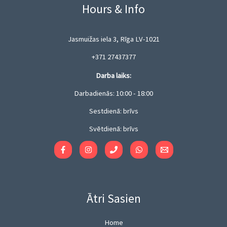
9
.
h
Hours & Info
:
g
9
9
r
6
h
€
9
o
.
7
t
€
u
Jasmuižas iela 3, Rīga LV-1021
9
.
h
g
9
9
r
+371 27437377
h
€
9
o
7
t
€
Darba laiks:
u
.
h
g
9
Darbadienās: 10:00 - 18:00
r
h
9
o
7
Sestdienā: brīvs
€
u
.
g
Svētdienā: brīvs
9
h
9
7
€
.
9
9
€
Ātri Sasien
Home