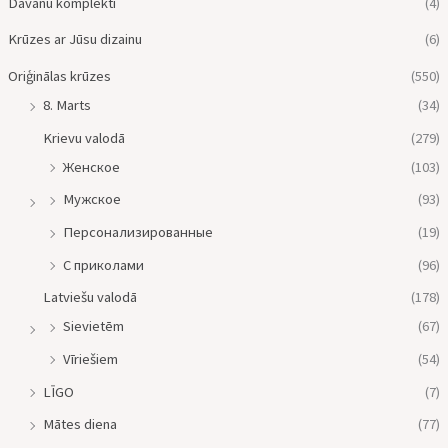
Dāvanu komplekti
(4)
Krūzes ar Jūsu dizainu
(6)
Oriģinālas krūzes
(550)
8. Marts
(34)
Krievu valodā
(279)
Женское
(103)
Мужское
(93)
Персонализированные
(19)
С приколами
(96)
Latviešu valodā
(178)
Sievietēm
(67)
Vīriešiem
(54)
LĪGO
(7)
Mātes diena
(77)