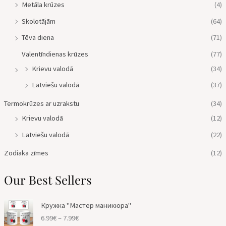
Metāla krūzes
(4)
Skolotājām
(64)
Tēva diena
(71)
Valentīndienas krūzes
(77)
Krievu valodā
(34)
Latviešu valodā
(37)
Termokrūzes ar uzrakstu
(34)
Krievu valodā
(12)
Latviešu valodā
(22)
Zodiaka zīmes
(12)
Our Best Sellers
P
Кружка "Мастер маникюра"
r
6.99
€
–
7.99
€
i