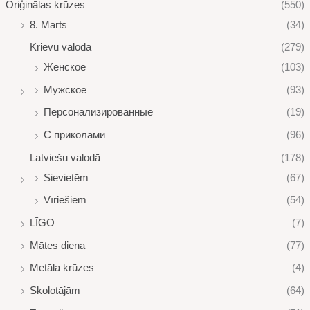
Oriģinālas krūzes
(550)
8. Marts
(34)
Krievu valodā
(279)
Женское
(103)
Мужское
(93)
Персонализированные
(19)
С приколами
(96)
Latviešu valodā
(178)
Sievietēm
(67)
Vīriešiem
(54)
LĪGO
(7)
Mātes diena
(77)
Metāla krūzes
(4)
Skolotājām
(64)