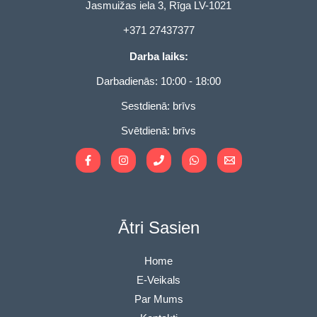
u
Jasmuižas iela 3, Rīga LV-1021
9
.
h
g
9
9
r
+371 27437377
h
€
9
o
7
t
€
Darba laiks:
u
.
h
g
9
Darbadienās: 10:00 - 18:00
r
h
9
o
7
Sestdienā: brīvs
€
u
.
g
Svētdienā: brīvs
9
h
9
7
€
.
9
9
€
Ātri Sasien
Home
E-Veikals
Par Mums