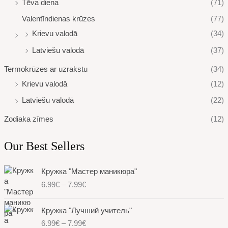
Tēva diena
(71)
Valentīndienas krūzes
(77)
Krievu valodā
(34)
Latviešu valodā
(37)
Termokrūzes ar uzrakstu
(34)
Krievu valodā
(12)
Latviešu valodā
(22)
Zodiaka zīmes
(12)
Our Best Sellers
P
Кружка "Мастер маникюра"
r
6.99
€
–
7.99
€
i
c
P
e
Кружка "Лучший учитель"
r
r
6.99
€
–
7.99
€
i