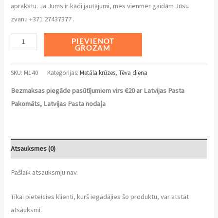
aprakstu. Ja Jums ir kādi jautājumi, mēs vienmēr gaidām Jūsu
zvanu +371 27437377 .
Alternative:
PIEVIENOT
GROZAM
SKU:
M140
Kategorijas:
Metāla krūzes
,
Tēva diena
Bezmaksas piegāde pasūtījumiem virs €20 ar Latvijas Pasta
Pakomāts, Latvijas Pasta nodaļa
Atsauksmes (0)
Pašlaik atsauksmju nav.
Tikai pieteicies klienti, kurš iegādājies šo produktu, var atstāt
atsauksmi.