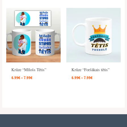
Price
Price
range:
range:
6.99€
6.99€
through
through
7.99€
7.99€
Krūze “Mīlošs Tētis”
Krūze “Foršākais tētis”
6.99
€
–
7.99
€
6.99
€
–
7.99
€