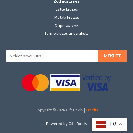
Zodiaka zīmes
Latte krūzes
Metāla krūzes
С приколами
Termokrūzes ar uzrakstu
Meklēt:
MEKLĒT
Copyright © 2026 Gift-Box.lv |
Credits
Powered by Gift-Box.lv
LV