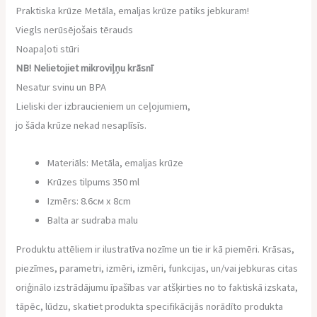
Praktiska krūze Metāla, emaljas krūze patiks jebkuram!
Viegls nerūsējošais tērauds
Noapaļoti stūri
NB! Nelietojiet mikroviļņu krāsnī
Nesatur svinu un BPA
Lieliski der izbraucieniem un ceļojumiem,
jo šāda krūze nekad nesaplīsīs.
Materiāls: Metāla, emaljas krūze
Krūzes tilpums 350 ml
Izmērs: 8.6см х 8cm
Balta ar sudraba malu
Produktu attēliem ir ilustratīva nozīme un tie ir kā piemēri. Krāsas,
piezīmes, parametri, izmēri, izmēri, funkcijas, un/vai jebkuras citas
oriģinālo izstrādājumu īpašības var atšķirties no to faktiskā izskata,
tāpēc, lūdzu, skatiet produkta specifikācijās norādīto produkta