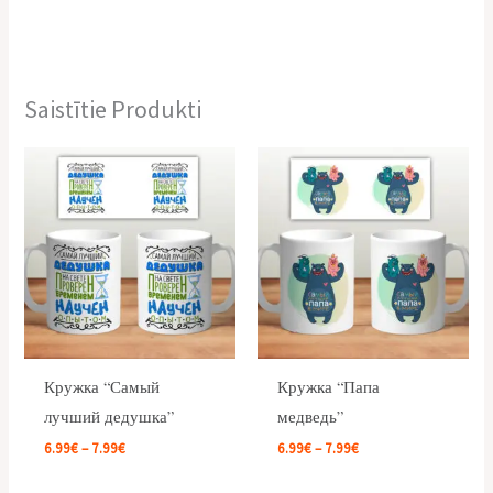
Saistītie Produkti
Price
Price
range:
range:
6.99€
6.99€
through
through
7.99€
7.99€
Кружка “Самый
Кружка “Папа
лучший дедушка”
медведь”
6.99
€
–
7.99
€
6.99
€
–
7.99
€