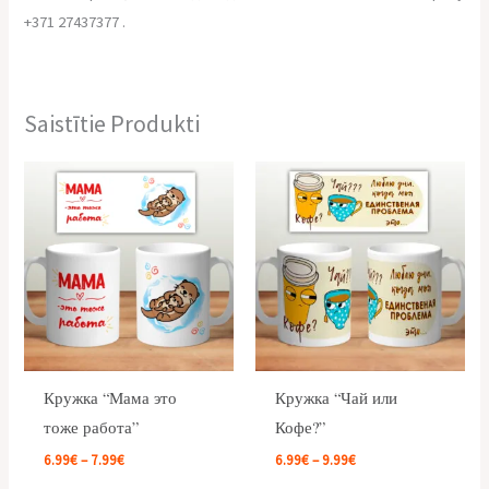
+371 27437377 .
Saistītie Produkti
Price
Price
range:
range:
6.99€
6.99€
through
through
7.99€
9.99€
Кружка “Мама это
Кружка “Чай или
тоже работа”
Кофе?”
6.99
€
–
7.99
€
6.99
€
–
9.99
€