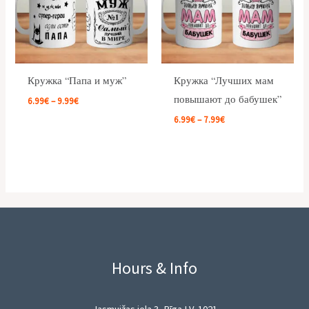
Кружка “Папа и муж”
Кружка “Лучших мам
повышают до бабушек”
6.99
€
–
9.99
€
6.99
€
–
7.99
€
Hours & Info