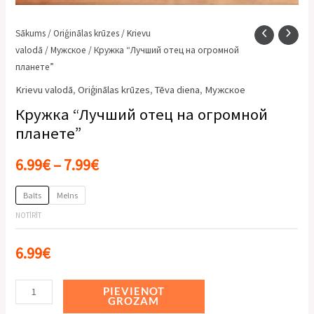
Sākums
/
Oriģinālas krūzes
/
Krievu
valodā
/
Мужское
/ Кружка “Лучший отец на огромной
планете”
Krievu valodā
,
Oriģinālas krūzes
,
Tēva diena
,
Мужское
Кружка “Лучший отец на огромной
планете”
6.99
€
–
7.99
€
Balts
Melns
NOTĪRĪT
6.99
€
Alternative:
PIEVIENOT
GROZAM