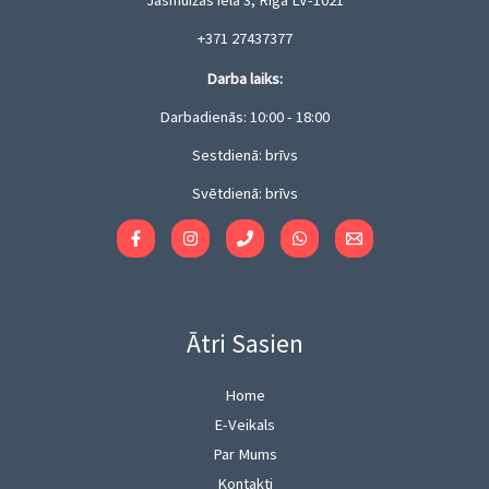
Jasmuižas iela 3, Rīga LV-1021
+371 27437377
Darba laiks:
Darbadienās: 10:00 - 18:00
Sestdienā: brīvs
Svētdienā: brīvs
Ātri Sasien
Home
E-Veikals
Par Mums
Kontakti