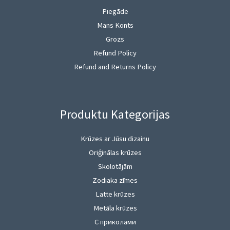
Piegāde
Mans Konts
Grozs
Refund Policy
Refund and Returns Policy
Produktu Kategorijas
Krūzes ar Jūsu dizainu
Oriģinālas krūzes
Skolotājām
Zodiaka zīmes
Latte krūzes
Metāla krūzes
С приколами