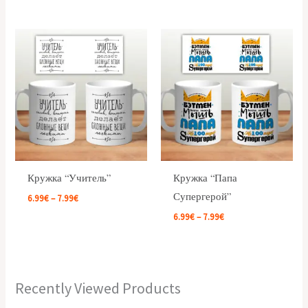
Price
Price
range:
range:
6.99€
6.99€
through
through
7.99€
7.99€
Кружка “Учитель”
Кружка “Папа
Супергерой”
6.99
€
–
7.99
€
6.99
€
–
7.99
€
Recently Viewed Products