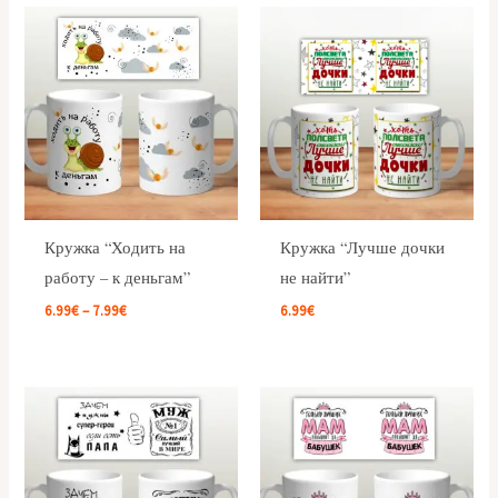
Price
range:
6.99€
through
7.99€
Кружка “Ходить на
Кружка “Лучше дочки
работу – к деньгам”
не найти”
6.99
€
–
7.99
€
6.99
€
Price
Price
range:
range:
6.99€
6.99€
through
through
9.99€
7.99€