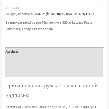
SKU:
K203
Kategorijas:
Krievu valodā
,
Oriģinālas krūzes
,
Tēva diena
,
Мужское
Bezmaksas piegāde pasūtījumiem virs €20 ar Latvijas Pasta
Pakomāts, Latvijas Pasta nodaļa
Apraksts
Papildu informācija
Atsauksmes (0)
Оригинальная кружка с эксклюзивной
надписью.
Отличный и эксклюзивный подарок на День отца или День