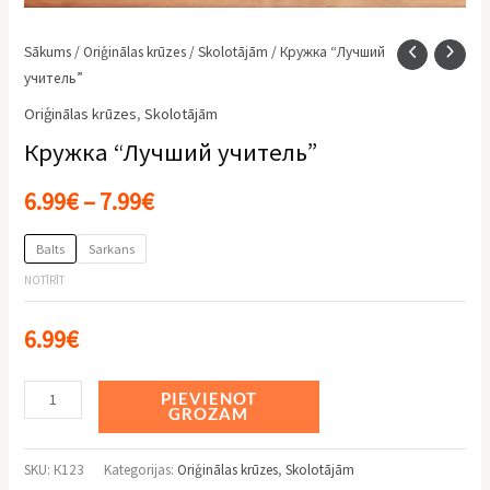
Sākums
/
Oriģinālas krūzes
/
Skolotājām
/ Кружка “Лучший
учитель”
Oriģinālas krūzes
,
Skolotājām
Кружка “Лучший учитель”
6.99
€
–
7.99
€
Balts
Sarkans
NOTĪRĪT
6.99
€
Alternative:
PIEVIENOT
GROZAM
SKU:
К123
Kategorijas:
Oriģinālas krūzes
,
Skolotājām