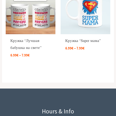
7.99€
7.99€
Кружка “Лучшая
Кружка “Super мама”
бабушка на свете”
6.99
€
–
7.99
€
6.99
€
–
7.99
€
Hours & Info