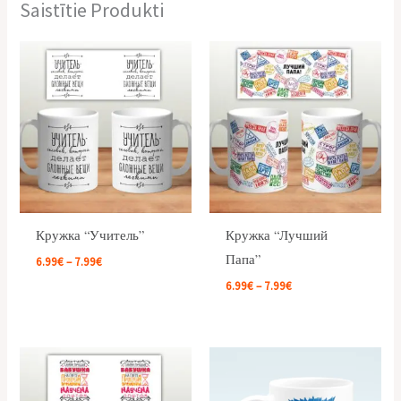
Saistītie Produkti
Price
Price
range:
range:
6.99€
6.99€
through
through
7.99€
7.99€
Кружка “Учитель”
Кружка “Лучший
Папа”
6.99
€
–
7.99
€
6.99
€
–
7.99
€
Price
Price
range:
range:
6.99€
6.99€
through
through