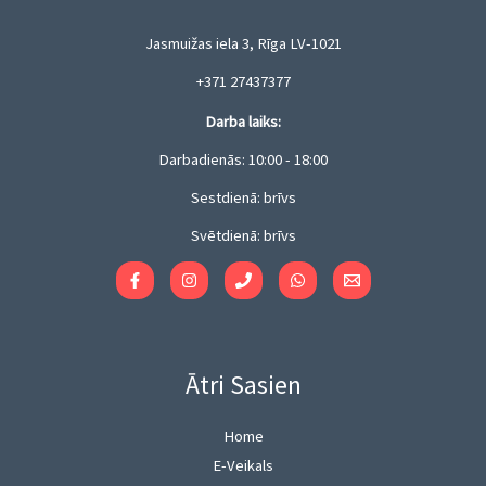
Jasmuižas iela 3, Rīga LV-1021
+371 27437377
Darba laiks:
Darbadienās: 10:00 - 18:00
Sestdienā: brīvs
Svētdienā: brīvs
Ātri Sasien
Home
E-Veikals