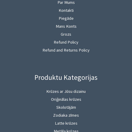
Par Mums
Kontakti
Piegāde
Mans Konts
Grozs
Refund Policy
Refund and Returns Policy
Produktu Kategorijas
Krūzes ar Jūsu dizainu
Oriģinālas krūzes
Skolotājām
Zodiaka zīmes
Latte krūzes
Metāla krūzes