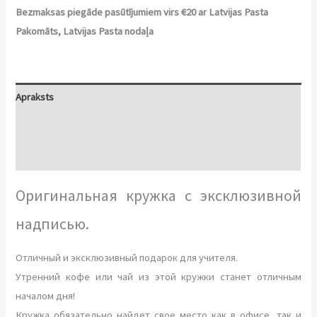
Bezmaksas piegāde pasūtījumiem virs €20 ar Latvijas Pasta
Pakomāts, Latvijas Pasta nodaļa
Apraksts
Papildu informācija
Atsauksmes (0)
Оригинальная кружка с эксклюзивной
надписью.
Отличный и эксклюзивный подарок для учителя.
Утренний кофе или чай из этой кружки станет отличным
началом дня!
Кружка обязательно найдет свое место как в офисе, так и