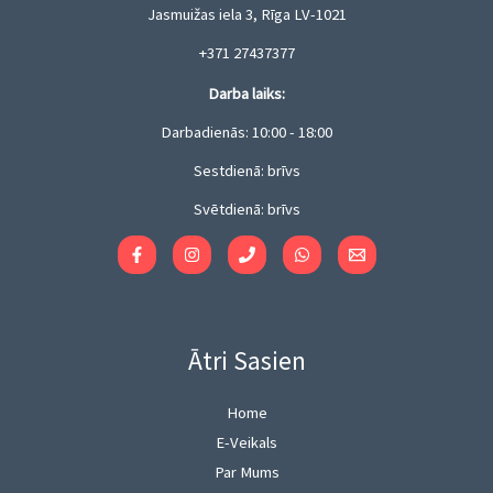
Jasmuižas iela 3, Rīga LV-1021
+371 27437377
Darba laiks:
Darbadienās: 10:00 - 18:00
Sestdienā: brīvs
Svētdienā: brīvs
Ātri Sasien
Home
E-Veikals
Par Mums