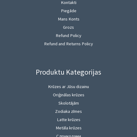
Kontakti
Piegāde
Mans Konts
Grozs
Refund Policy
Refund and Returns Policy
Produktu Kategorijas
Krūzes ar Jūsu dizainu
Oriģinālas krūzes
Skolotājām
Zodiaka zīmes
Latte krūzes
Metāla krūzes
С приколами