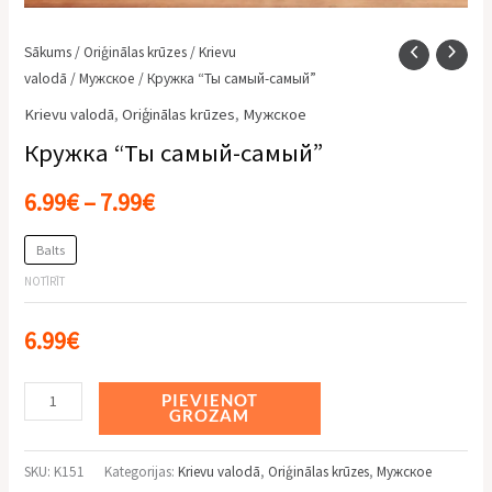
Sākums
/
Oriģinālas krūzes
/
Krievu
valodā
/
Мужское
/ Кружка “Ты самый-самый”
Krievu valodā
,
Oriģinālas krūzes
,
Мужское
Кружка “Ты самый-самый”
6.99
€
–
7.99
€
Balts
NOTĪRĪT
6.99
€
Alternative:
PIEVIENOT
GROZAM
SKU:
K151
Kategorijas:
Krievu valodā
,
Oriģinālas krūzes
,
Мужское