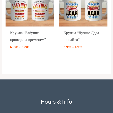
Кружка “Бабушка
Кружка “Лучше Деда
проверена временем”
не найти”
6.99
€
–
7.99
€
6.99
€
–
7.99
€
Hours & Info