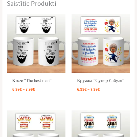
Saistītie Produkti
Price
Price
range:
range:
6.99€
6.99€
through
through
7.99€
7.99€
Krūze “The best man”
Кружка “Супер бабуля”
6.99
€
–
7.99
€
6.99
€
–
7.99
€
Price
Price
range:
range:
6.99€
6.99€
through
through
7.99€
7.99€